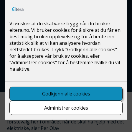
Eltera Plassen har bred
kompetanse
I naturskjønne omgivelser på Stavsjø møter vi Per
Olav Plassen. Han er installatør og daglig leder på
Eltera Plassen, og mener at Eltera Plassen har fått
mange oppdrag fordi fornøyde kunder er flinke til å
anbefale dem videre.
- Ryktet går jo på bygda, som vi pleier å si, og når
folk får med seg at vi leverer godt håndtverk og har
fornøyde kunder så bidrar det til at vi ofte er folks
førstevalg her i området når de skal ha hjelp med det
elektriske, sier Per Olav