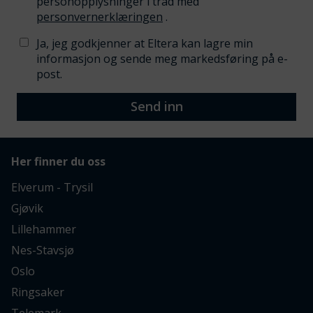
personopplysninger i tråd med
personvernerklæringen
.
Ja, jeg godkjenner at Eltera kan lagre min
informasjon og sende meg markedsføring på e-
post.
Send inn
Her finner du oss
Elverum - Trysil
Gjøvik
Lillehammer
Nes-Stavsjø
Oslo
Ringsaker
Telemark