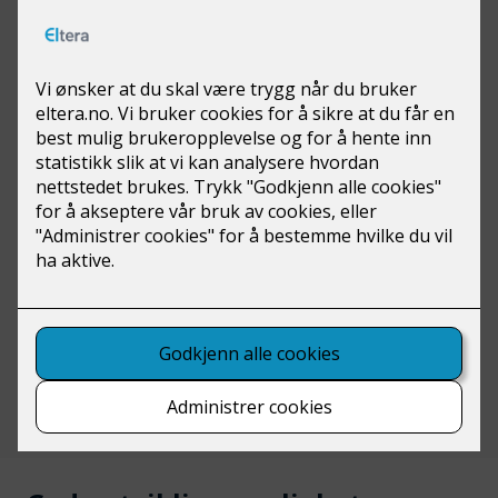
Eltera Skagerrak tør å satse på
deg
Mange foretrekker en forutsigbar arbeidshverdag.
Det er ikke tilfellet for Christian Nyhus. Han har
jobbet som serviceelektriker hos Eltera Skagerrak i
lang tid, og synes det aller beste er å ikke være låst
til én oppgave hver eneste da. Det beste med å jobbe
med service er variasjonen. Det er ingen like dager,
du får reise til mange nye steder og du må finne ut
av ting selv. Du er din egen sjef, og den tilliten får du
over tid, sier han.