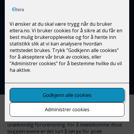
Nye næringsbygg
Det kommer stadig nye byggtekniske krav og
forskrifter for ny byggmasse, ikke minst med
tanke på byggets elektriske anlegg. Eltera
kjenner disse, og kan levere moderne og
funksjonelle el-løsninger til ethvert nybygg.
Ta kontakt
Nybygg har naturlig nok strenge bygg-, energi- og
miljøkrav. Dette kommer av at bygget forventes å ha
en lang levetid og heller ikke skal bidrar til
unødvendig forurensning. For å imøtekomme disse
byggekravene er det lurt å sørge for gode