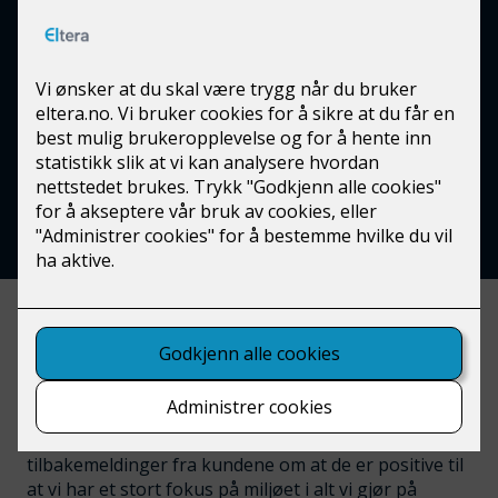
Alti Lietorvet
310 solcellepaneler ble skreddersydd for å dekke
Lietorvet kjøpesenters behov for optimal ytelse.
Resultatet er egenprodusert grønn strøm og
reduskjon i karbonavtrykket.
Alti Lietorvet har over 20 butikker med en bred
butikkmiks og fokus på faghandel. Jeg tror at alle
valg vi gjør som bidrar til en grønnere verden er med
på å styrke vårt omdømme. Vi jobber hver eneste
dag for å gi våre kunder den beste
handleopplevelsen og vi har fått flere
tilbakemeldinger fra kundene om at de er positive til
at vi har et stort fokus på miljøet i alt vi gjør på