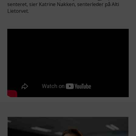
senteret, sier Katrine Nakken, senterleder på Alti
Lietorvet.