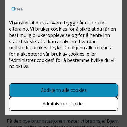
Eltera Gjøvik på besøk hos Vestre Toten
Brannstasjon
På den nye brannstasjonen møter vi brannsjef Bjørn