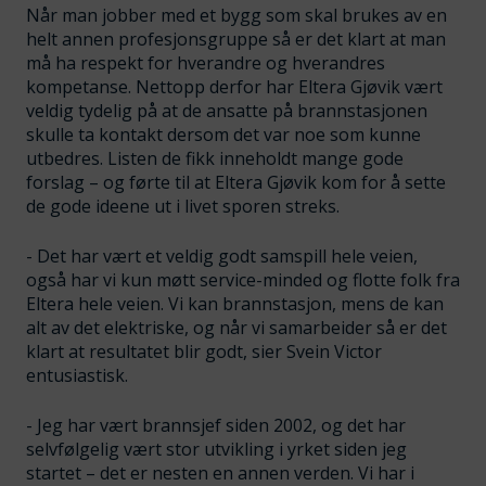
Når man jobber med et bygg som skal brukes av en
helt annen profesjonsgruppe så er det klart at man
må ha respekt for hverandre og hverandres
kompetanse. Nettopp derfor har Eltera Gjøvik vært
veldig tydelig på at de ansatte på brannstasjonen
skulle ta kontakt dersom det var noe som kunne
utbedres. Listen de fikk inneholdt mange gode
forslag – og førte til at Eltera Gjøvik kom for å sette
de gode ideene ut i livet sporen streks.
- Det har vært et veldig godt samspill hele veien,
også har vi kun møtt service-minded og flotte folk fra
Eltera hele veien. Vi kan brannstasjon, mens de kan
alt av det elektriske, og når vi samarbeider så er det
klart at resultatet blir godt, sier Svein Victor
entusiastisk.
- Jeg har vært brannsjef siden 2002, og det har
selvfølgelig vært stor utvikling i yrket siden jeg
startet – det er nesten en annen verden. Vi har i